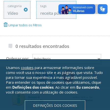
categoria
tags
Vídeo
receita pública
Limpar todos os Filtros
0 resultados encontrados
Ordenar por:
Usamos
cookies
para armazenar informações sobre
como você usa o nosso site e as páginas que visita. Tudo
para tornar sua experiência a mais agradável possível.
Para entender os tipos de cookies que utilizamos, clique
em
Definições dos cookies
. Ao clicar em
Eu concordo
,
você consente com a utilização de cookies.
DEFINIÇÕES DOS COOKIES