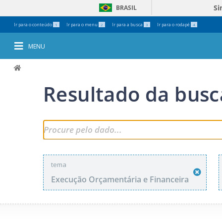
Si
BRASIL
Ferramentas
Ir para o conteúdo
Ir para o menu
Ir para a busca
Ir para o rodapé
1
2
3
4
Pessoais
MENU
Resultado da busc
tema
Execução Orçamentária e Financeira