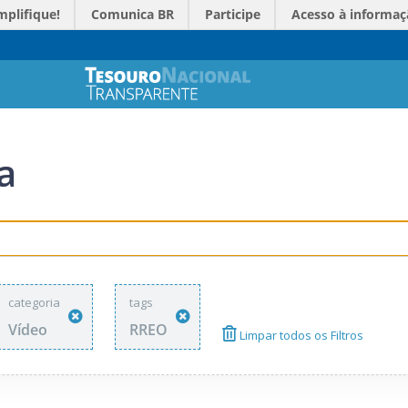
mplifique!
Comunica BR
Participe
Acesso à informaç
a
categoria
tags
Vídeo
RREO
Limpar todos os Filtros