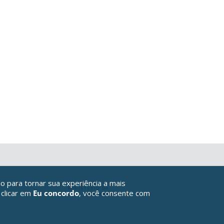
o para tornar sua experiência a mais
 clicar em
Eu concordo
, você consente com