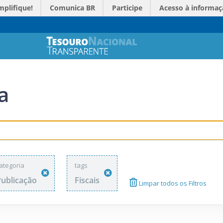
mplifique!
Comunica BR
Participe
Acesso à informaç
a
ategoria
tags
Publicação
Fiscais
Limpar todos os Filtros