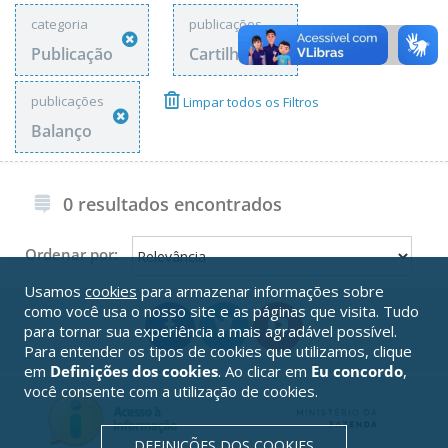
categoria
publicações
Publicação
Cartilha
publicações
Limpar todos os Filtros
Balanço
0 resultados encontrados
Ordenar por:
Usamos
cookies
para armazenar informações sobre
como você usa o nosso site e as páginas que visita. Tudo
para tornar sua experiência a mais agradável possível.
Para entender os tipos de cookies que utilizamos, clique
em
Definições dos cookies
. Ao clicar em
Eu concordo
,
você consente com a utilização de cookies.
DEFINIÇÕES DOS COOKIES