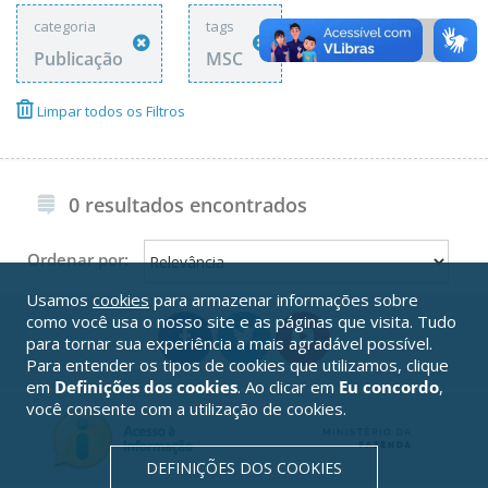
categoria
tags
Publicação
MSC
Limpar todos os Filtros
0 resultados encontrados
Ordenar por:
Usamos
cookies
para armazenar informações sobre
como você usa o nosso site e as páginas que visita. Tudo
para tornar sua experiência a mais agradável possível.
Para entender os tipos de cookies que utilizamos, clique
em
Definições dos cookies
. Ao clicar em
Eu concordo
,
você consente com a utilização de cookies.
DEFINIÇÕES DOS COOKIES