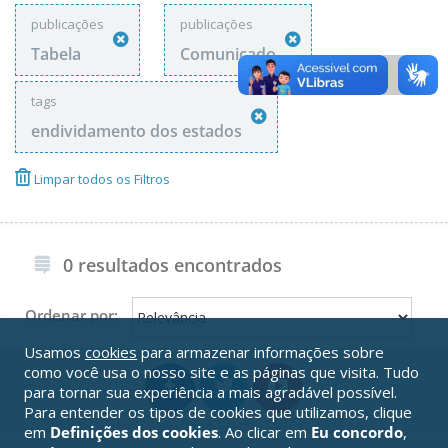
publicações
publicações
Tabela
Comunicado
tags
endividamento dos estados
Limpar todos os Filtros
0 resultados encontrados
Ordenar por:
Usamos
cookies
para armazenar informações sobre
como você usa o nosso site e as páginas que visita. Tudo
para tornar sua experiência a mais agradável possível.
Para entender os tipos de cookies que utilizamos, clique
em
Definições dos cookies
. Ao clicar em
Eu concordo
,