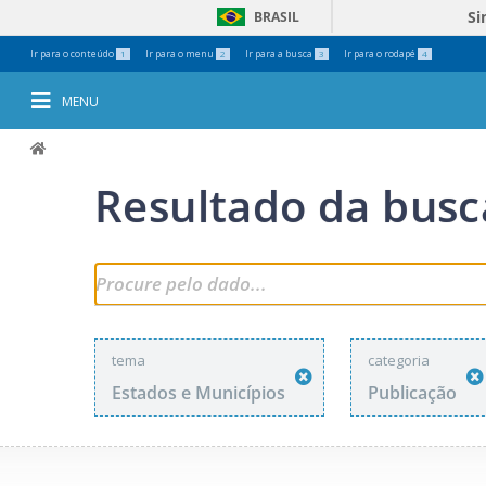
Si
BRASIL
Ferramentas
Ir para o conteúdo
Ir para o menu
Ir para a busca
Ir para o rodapé
1
2
3
4
Pessoais
MENU
Resultado da busc
tema
categoria
Estados e Municípios
Publicação