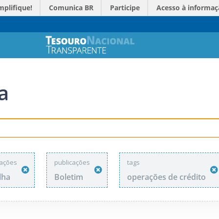
mplifique!
Comunica BR
Participe
Acesso à informaç
a
cações
publicações
tags
lha
Boletim
operações de crédito