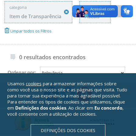
categoria
tags
Item de Transparência
Fiscais
Limpar todos os Filtros
0 resultados encontrados
Ordenar por:
Usamos
cookies
para armazenar informações sobre
como você usa o nosso site e as páginas que visita. Tudo
para tornar sua experiência a mais agradável possível.
Para entender os tipos de cookies que utilizamos, clique
em
Definições dos cookies
. Ao clicar em
Eu concordo
,
você consente com a utilização de cookies.
DEFINIÇÕES DOS COOKIES