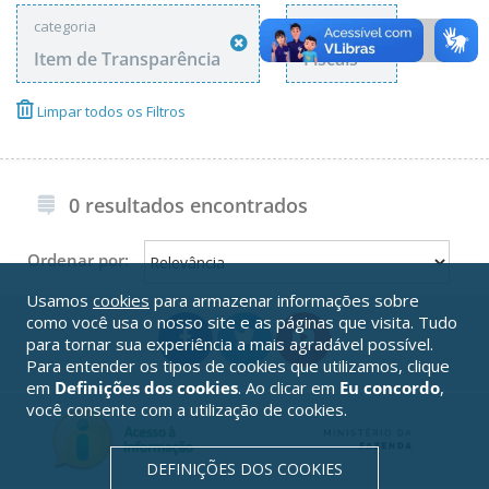
categoria
tags
Item de Transparência
Fiscais
Limpar todos os Filtros
0 resultados encontrados
Ordenar por:
Usamos
cookies
para armazenar informações sobre
como você usa o nosso site e as páginas que visita. Tudo
para tornar sua experiência a mais agradável possível.
Para entender os tipos de cookies que utilizamos, clique
em
Definições dos cookies
. Ao clicar em
Eu concordo
,
você consente com a utilização de cookies.
DEFINIÇÕES DOS COOKIES