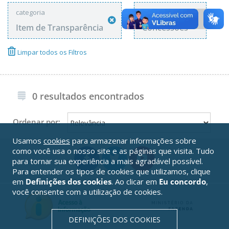
categoria
tags
Item de Transparência
Concessões
Limpar todos os Filtros
0 resultados encontrados
Ordenar por:
Usamos
cookies
para armazenar informações sobre
como você usa o nosso site e as páginas que visita. Tudo
para tornar sua experiência a mais agradável possível.
Para entender os tipos de cookies que utilizamos, clique
em
Definições dos cookies
. Ao clicar em
Eu concordo
,
você consente com a utilização de cookies.
DEFINIÇÕES DOS COOKIES