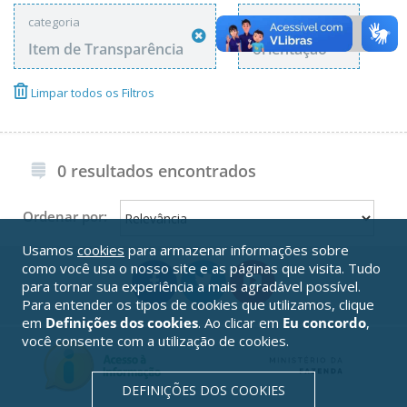
categoria
tags
Item de Transparência
orientação
Limpar todos os Filtros
0 resultados encontrados
Ordenar por:
Usamos
cookies
para armazenar informações sobre
como você usa o nosso site e as páginas que visita. Tudo
para tornar sua experiência a mais agradável possível.
Para entender os tipos de cookies que utilizamos, clique
em
Definições dos cookies
. Ao clicar em
Eu concordo
,
você consente com a utilização de cookies.
DEFINIÇÕES DOS COOKIES