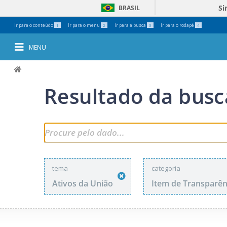
Si
BRASIL
Ferramentas
Ir para o conteúdo
Ir para o menu
Ir para a busca
Ir para o rodapé
1
2
3
4
Pessoais
MENU
Resultado da busc
tema
categoria
Ativos da União
Item de Transparên