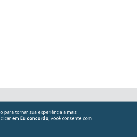
o para tornar sua experiência a mais
 clicar em
Eu concordo
, você consente com