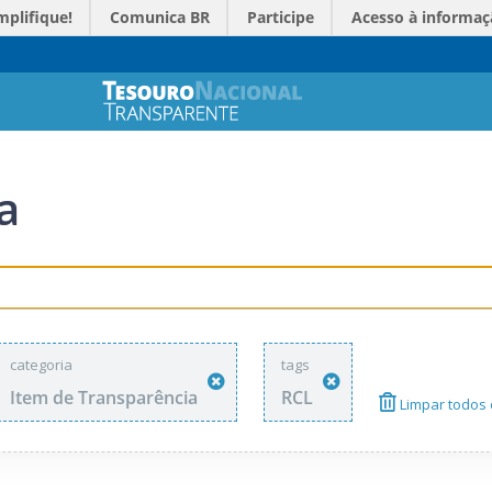
mplifique!
Comunica BR
Participe
Acesso à informaç
a
categoria
tags
Item de Transparência
RCL
Limpar todos o