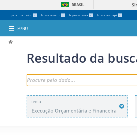
Si
BRASIL
Ferramentas
Ir para o conteúdo
Ir para o menu
Ir para a busca
Ir para o rodapé
1
2
3
4
Pessoais
MENU
Resultado da busc
tema
Execução Orçamentária e Financeira