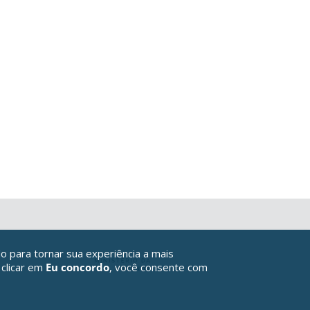
o para tornar sua experiência a mais
 clicar em
Eu concordo
, você consente com