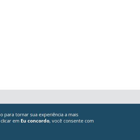
o para tornar sua experiência a mais
 clicar em
Eu concordo
, você consente com