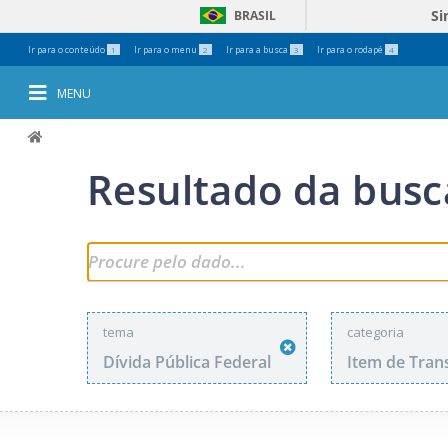
Si
BRASIL
Ferramentas
Ir para o conteúdo
Ir para o menu
Ir para a busca
Ir para o rodapé
1
2
3
4
Pessoais
MENU
Resultado da busc
tema
categoria
Dívida Pública Federal
Item de Tran