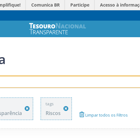
mplifique!
Comunica BR
Participe
Acesso à informaç
a
tags
sparência
Riscos
Limpar todos os Filtros