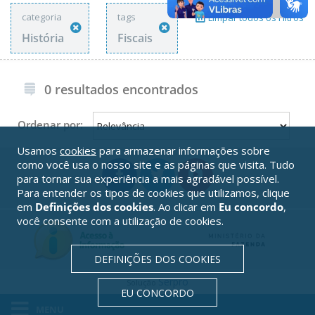
categoria
tags
Limpar todos os Filtros
História
Fiscais
0 resultados encontrados
Ordenar por:
Usamos
cookies
para armazenar informações sobre
como você usa o nosso site e as páginas que visita. Tudo
para tornar sua experiência a mais agradável possível.
Para entender os tipos de cookies que utilizamos, clique
em
Definições dos cookies
. Ao clicar em
Eu concordo
,
você consente com a utilização de cookies.
DEFINIÇÕES DOS COOKIES
Serpro
Solução
EU CONCORDO
MENU