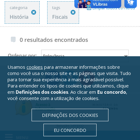
categoria
tags
Limpar todos os Filtros
História
Fiscais
0 resultados encontrados
Ordenar por:
Usamos
cookies
para armazenar informações sobre
como você usa o nosso site e as páginas que visita. Tudo
para tornar sua experiência a mais agradável possível.
Para entender os tipos de cookies que utilizamos, clique
em
Definições dos cookies
. Ao clicar em
Eu concordo
,
você consente com a utilização de cookies.
DEFINIÇÕES DOS COOKIES
Serpro
Solução
EU CONCORDO
MENU