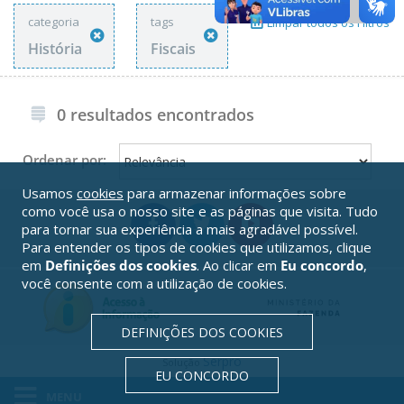
categoria
tags
Limpar todos os Filtros
História
Fiscais
0 resultados encontrados
Ordenar por:
Usamos
cookies
para armazenar informações sobre
como você usa o nosso site e as páginas que visita. Tudo
para tornar sua experiência a mais agradável possível.
Para entender os tipos de cookies que utilizamos, clique
em
Definições dos cookies
. Ao clicar em
Eu concordo
,
você consente com a utilização de cookies.
DEFINIÇÕES DOS COOKIES
Serpro
Solução
EU CONCORDO
MENU