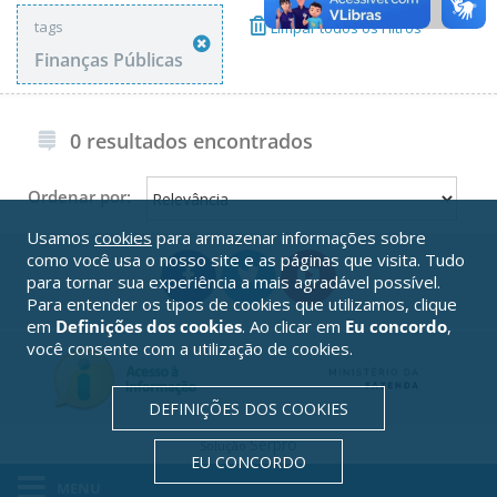
tags
Limpar todos os Filtros
Finanças Públicas
0 resultados encontrados
Ordenar por:
Usamos
cookies
para armazenar informações sobre
como você usa o nosso site e as páginas que visita. Tudo
para tornar sua experiência a mais agradável possível.
Para entender os tipos de cookies que utilizamos, clique
em
Definições dos cookies
. Ao clicar em
Eu concordo
,
você consente com a utilização de cookies.
DEFINIÇÕES DOS COOKIES
Serpro
Solução
EU CONCORDO
MENU