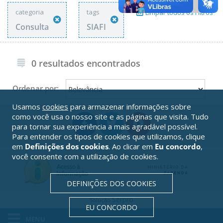
categoria
tags
Limpar todos os Filtros
Consulta
SIAFI
0 resultados encontrados
Ordenar por:
Usamos
cookies
para armazenar informações sobre
como você usa o nosso site e as páginas que visita. Tudo
para tornar sua experiência a mais agradável possível.
Para entender os tipos de cookies que utilizamos, clique
em
Definições dos cookies
. Ao clicar em
Eu concordo
,
você consente com a utilização de cookies.
DEFINIÇÕES DOS COOKIES
Serpro
Solução
EU CONCORDO
MENU