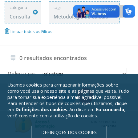
categoria
tags
Consulta
Metodologia de Cálculo
Limpar todos os Filtros
0 resultados encontrados
Ordenar por:
Usamos
cookies
para armazenar informações sobre
como você usa o nosso site e as páginas que visita. Tudo
para tornar sua experiência a mais agradável possível.
Para entender os tipos de cookies que utilizamos, clique
em
Definições dos cookies
. Ao clicar em
Eu concordo
,
você consente com a utilização de cookies.
DEFINIÇÕES DOS COOKIES