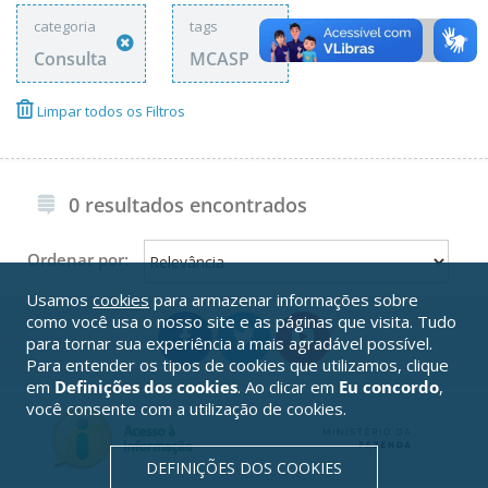
categoria
tags
Consulta
MCASP
Limpar todos os Filtros
0 resultados encontrados
Ordenar por:
Usamos
cookies
para armazenar informações sobre
como você usa o nosso site e as páginas que visita. Tudo
para tornar sua experiência a mais agradável possível.
Para entender os tipos de cookies que utilizamos, clique
em
Definições dos cookies
. Ao clicar em
Eu concordo
,
você consente com a utilização de cookies.
DEFINIÇÕES DOS COOKIES