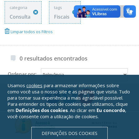
categoria
tags
Consulta
Fiscais
Limpar todos os Filtros
0 resultados encontrados
Ordenar por:
Usamos
cookies
para armazenar informações sobre
como você usa o nosso site e as páginas que visita. Tudo
para tornar sua experiência a mais agradável possível.
Para entender os tipos de cookies que utilizamos, clique
em
Definições dos cookies
. Ao clicar em
Eu concordo
,
você consente com a utilização de cookies.
DEFINIÇÕES DOS COOKIES