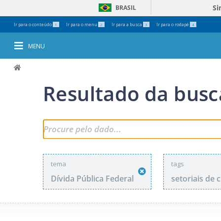
Si
BRASIL
Ferramentas
Ir para o conteúdo
Ir para o menu
Ir para a busca
Ir para o rodapé
1
2
3
4
Pessoais
MENU
Resultado da busc
tema
tags
Dívida Pública Federal
setoriais de 