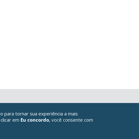
o para tornar sua experiência a mais
 clicar em
Eu concordo
, você consente com