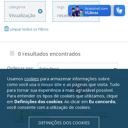
categoria
tags
Visualização
receita pública
Limpar todos os Filtros
0 resultados encontrados
Ordenar por:
Usamos
cookies
para armazenar informações sobre
como você usa o nosso site e as páginas que visita. Tudo
para tornar sua experiência a mais agradável possível.
Para entender os tipos de cookies que utilizamos, clique
em
Definições dos cookies
. Ao clicar em
Eu concordo
,
você consente com a utilização de cookies.
DEFINIÇÕES DOS COOKIES