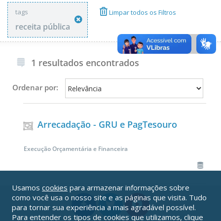
tags
Limpar todos os Filtros
receita pública
1 resultados encontrados
Ordenar por:
Arrecadação - GRU e PagTesouro
Execução Orçamentária e Financeira
Usamos
cookies
para armazenar informações sobre
como você usa o nosso site e as páginas que visita. Tudo
para tornar sua experiência a mais agradável possível.
Para entender os tipos de cookies que utilizamos, clique