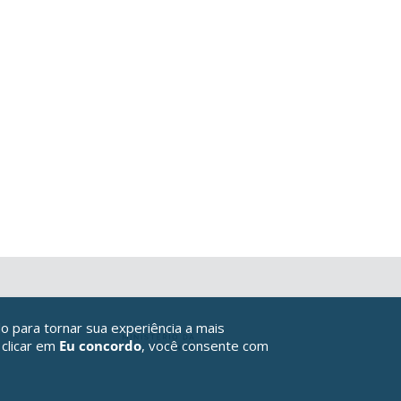
o para tornar sua experiência a mais
 clicar em
Eu concordo
, você consente com