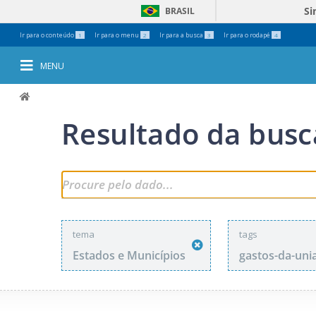
Si
BRASIL
Ferramentas
Ir para o conteúdo
Ir para o menu
Ir para a busca
Ir para o rodapé
1
2
3
4
Pessoais
MENU
Resultado da busc
tema
tags
Estados e Municípios
gastos-da-uni