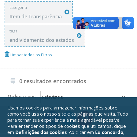
categoria
Item de Transparência
tags
endividamento dos estados
Limpar todos os Filtros
0 resultados encontrados
Ordenar por:
Usamos
cookies
para armazenar informações sobre
como você usa o nosso site e as páginas que visita. Tudo
para tornar sua experiência a mais agradável possível.
Para entender os tipos de cookies que utilizamos, clique
em
Definições dos cookies
. Ao clicar em
Eu concordo
,