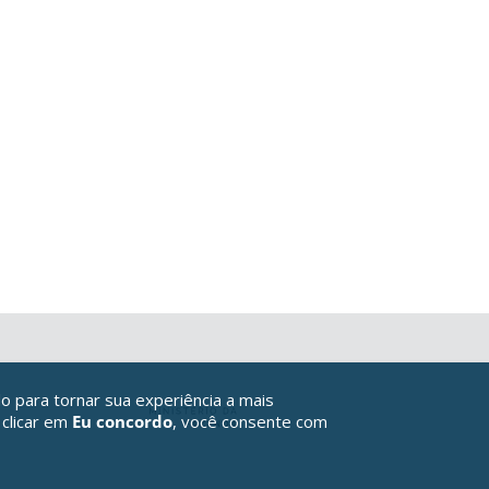
o para tornar sua experiência a mais
 clicar em
Eu concordo
, você consente com