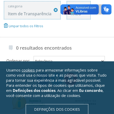
categoria
tags
Item de Transparência
RREO
Limpar todos os Filtros
0 resultados encontrados
Ordenar por:
Usamos
cookies
para armazenar informações sobre
como você usa o nosso site e as páginas que visita. Tudo
para tornar sua experiência a mais agradável possível.
Para entender os tipos de cookies que utilizamos, clique
em
Definições dos cookies
. Ao clicar em
Eu concordo
,
você consente com a utilização de cookies.
DEFINIÇÕES DOS COOKIES