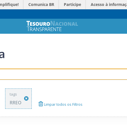
mplifique!
Comunica BR
Participe
Acesso à informaç
a
tags
RREO
Limpar todos os Filtros