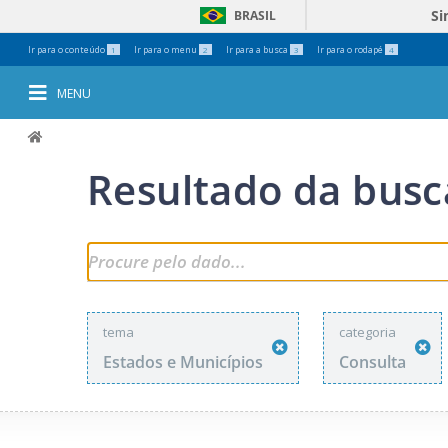
Si
BRASIL
Ferramentas
Ir para o conteúdo
Ir para o menu
Ir para a busca
Ir para o rodapé
1
2
3
4
Pessoais
MENU
Resultado da busc
tema
categoria
Estados e Municípios
Consulta