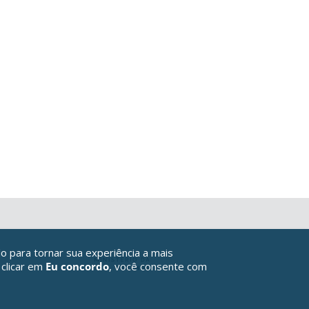
o para tornar sua experiência a mais
 clicar em
Eu concordo
, você consente com