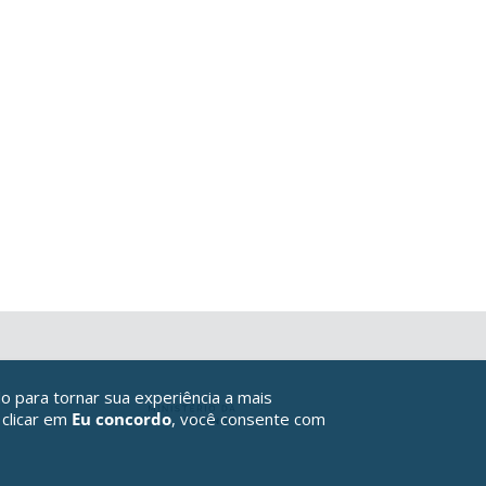
o para tornar sua experiência a mais
 clicar em
Eu concordo
, você consente com