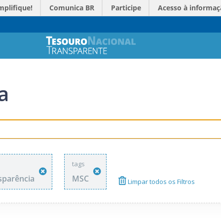
mplifique!
Comunica BR
Participe
Acesso à informaç
a
tags
sparência
MSC
Limpar todos os Filtros