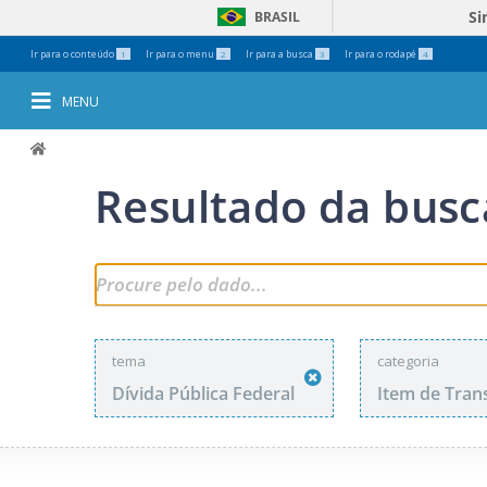
Si
BRASIL
Ferramentas
Ir para o conteúdo
Ir para o menu
Ir para a busca
Ir para o rodapé
1
2
3
4
Pessoais
MENU
Resultado da busc
tema
categoria
Dívida Pública Federal
Item de Tran