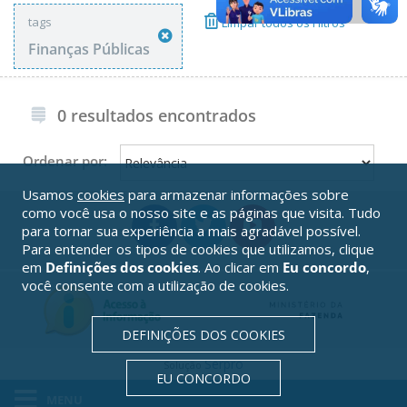
tags
Limpar todos os Filtros
Finanças Públicas
0 resultados encontrados
Ordenar por:
Usamos
cookies
para armazenar informações sobre
como você usa o nosso site e as páginas que visita. Tudo
para tornar sua experiência a mais agradável possível.
Para entender os tipos de cookies que utilizamos, clique
em
Definições dos cookies
. Ao clicar em
Eu concordo
,
você consente com a utilização de cookies.
DEFINIÇÕES DOS COOKIES
Serpro
Solução
EU CONCORDO
MENU