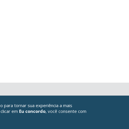
o para tornar sua experiência a mais
 clicar em
Eu concordo
, você consente com