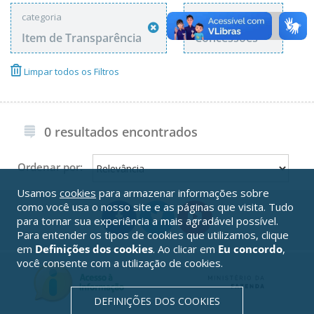
categoria
tags
Item de Transparência
Concessões
Limpar todos os Filtros
0 resultados encontrados
Ordenar por:
Usamos
cookies
para armazenar informações sobre
como você usa o nosso site e as páginas que visita. Tudo
para tornar sua experiência a mais agradável possível.
Para entender os tipos de cookies que utilizamos, clique
em
Definições dos cookies
. Ao clicar em
Eu concordo
,
você consente com a utilização de cookies.
DEFINIÇÕES DOS COOKIES