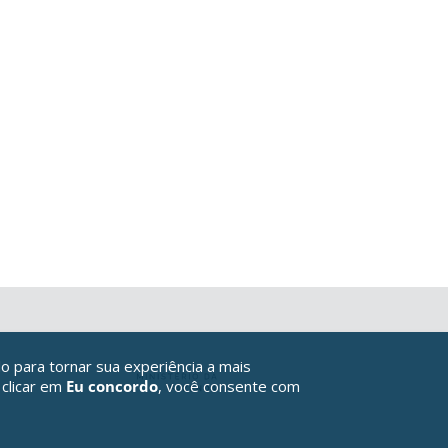
o para tornar sua experiência a mais
 clicar em
Eu concordo
, você consente com