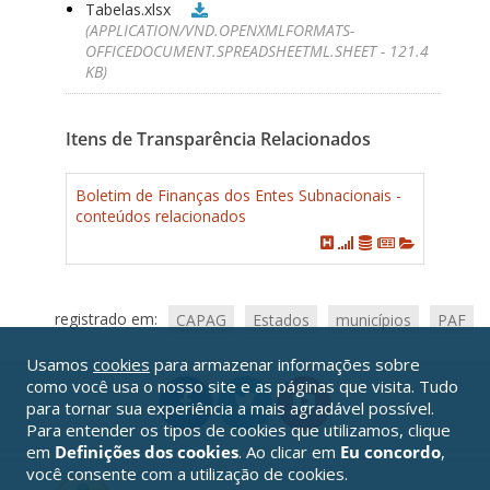
Tabelas.xlsx
(APPLICATION/VND.OPENXMLFORMATS-
OFFICEDOCUMENT.SPREADSHEETML.SHEET - 121.4
KB)
Itens de Transparência Relacionados
Boletim de Finanças dos Entes Subnacionais -
conteúdos relacionados
registrado em:
CAPAG
Estados
municípios
PAF
Usamos
cookies
para armazenar informações sobre
como você usa o nosso site e as páginas que visita. Tudo
para tornar sua experiência a mais agradável possível.
Para entender os tipos de cookies que utilizamos, clique
em
Definições dos cookies
. Ao clicar em
Eu concordo
,
você consente com a utilização de cookies.