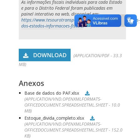
As informações fiscais individuais para cada Estado
e para o Distrito Federal foram publicadas em
painel interativo na web, disponível em:
https://www.tesourotransparente.gov.br/visualizacao/fichas-
dos-estados-informacoes-fiscais
.
DOWNLOAD
(APPLICATION/PDF - 33.3
MB)
Anexos
Base de dados do PAF.xlsx
(APPLICATION/VND.OPENXMLFORMATS-
OFFICEDOCUMENT.SPREADSHEETML.SHEET - 10.0
MB)
Estoque_divida_completo.xlsx
(APPLICATION/VND.OPENXMLFORMATS-
OFFICEDOCUMENT.SPREADSHEETML.SHEET - 152.0
KB)